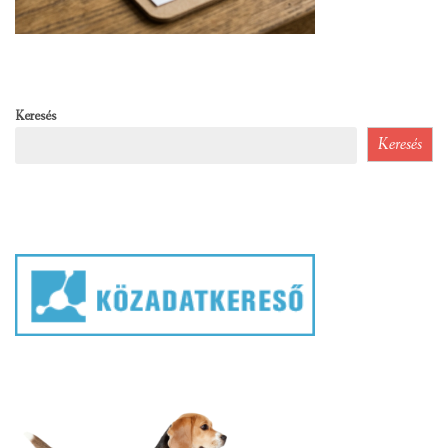
Keresés
Keresés