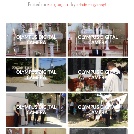
Posted on
2019.09.11.
by
admin.nagykonyi
INTÉZMÉNYEK
INFORMÁCIÓK
OLYMPUS DIGITAL
OLYMPUS DIGITAL
GALÉRIA
CAMERA
CAMERA
KAPCSOLAT
LETÖLTHETŐ NYOMTATVÁNYOK
OLYMPUS DIGITAL
OLYMPUS DIGITAL
CAMERA
CAMERA
VÁLASZTÁS 2026
TELEPÜLÉSIKÉPVISELŐI VAGYONNYILATKOZATOK – 2026.
ÉV
OLYMPUS DIGITAL
OLYMPUS DIGITAL
CAMERA
CAMERA
ROMA NEMZETISÉGI ÖNKORMÁNYZATI KÉPVISELŐK
VAGYONNYILATKOZATA – 2026. ÉV