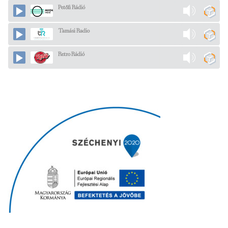
Petőfi Rádió
Tamási Radio
Retro Rádió