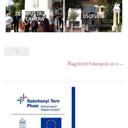
OLYMPUS DIGITAL
DSCF5818
CAMERA
Post
Nagykónyi Falunapok 2015
→
navigation