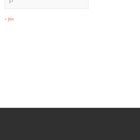
31
« jún