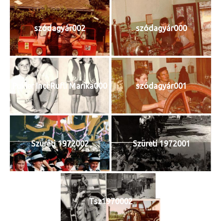
szódagyár002
szódagyár000
Pukler Inci Rufli Marika000
szódagyár001
Szüreti 1972002
Szüreti 1972001
Tsz1970002