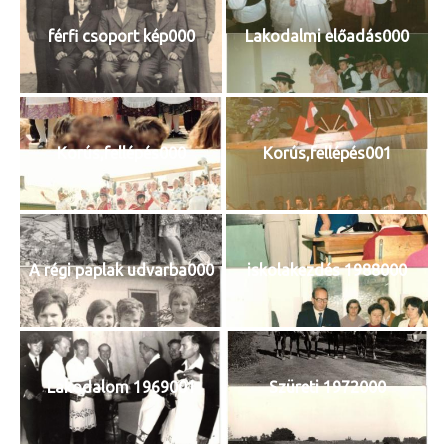
férfi csoport kép000
Lakodalmi előadás000
Korús,fellépés000
Korús,fellépés001
A régi paplak udvarba000
iskolakezdés 1988000
Lakodalom 1969001
Szüreti 1972000