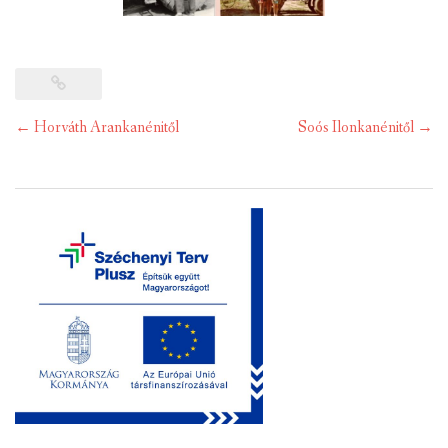
Post
←
Horváth Arankanénitől
Soós Ilonkanénitől
→
navigation