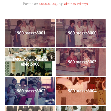
Posted on
2020.04.03.
by
admin.nagykonyi
INTÉZMÉNYEK
INFORMÁCIÓK
1980 presszó001
1980 presszó000
GALÉRIA
KAPCSOLAT
LETÖLTHETŐ NYOMTATVÁNYOK
1988 szilveszter tsz
1980 presszó003
ebédlő000
VÁLASZTÁS 2026
TELEPÜLÉSIKÉPVISELŐI VAGYONNYILATKOZATOK – 2026.
ÉV
1980 presszó002
1980 presszó004
ROMA NEMZETISÉGI ÖNKORMÁNYZATI KÉPVISELŐK
VAGYONNYILATKOZATA – 2026. ÉV