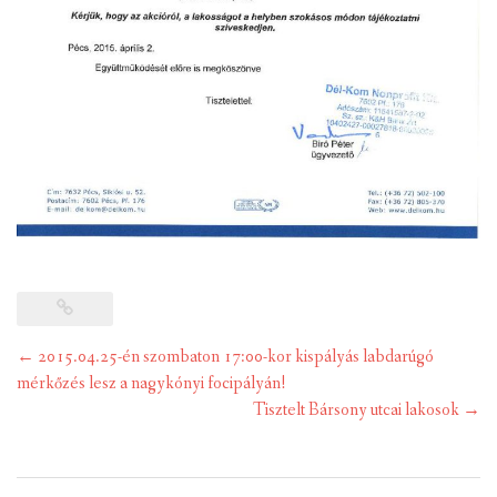
Post
←
2015.04.25-én szombaton 17:00-kor kispályás labdarúgó
navigation
mérkőzés lesz a nagykónyi focipályán!
Tisztelt Bársony utcai lakosok
→