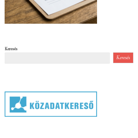
Keresés
Keresés