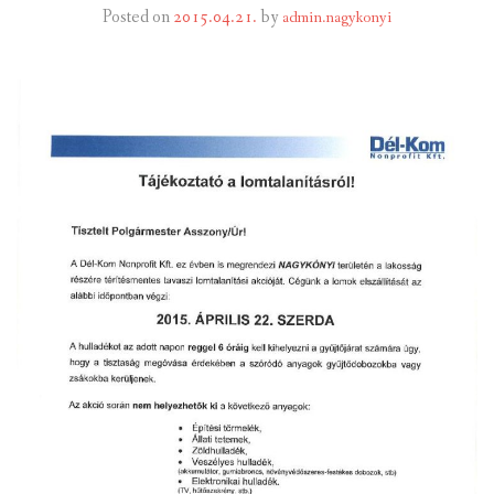
Posted on
2015.04.21.
by
admin.nagykonyi
INTÉZMÉNYEK
INFORMÁCIÓK
GALÉRIA
KAPCSOLAT
LETÖLTHETŐ NYOMTATVÁNYOK
VÁLASZTÁS 2026
TELEPÜLÉSIKÉPVISELŐI VAGYONNYILATKOZATOK – 2026.
ÉV
ROMA NEMZETISÉGI ÖNKORMÁNYZATI KÉPVISELŐK
VAGYONNYILATKOZATA – 2026. ÉV