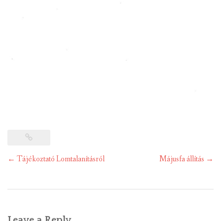
Post
←
Tájékoztató Lomtalanításról
Májusfa állítás
→
navigation
Leave a Reply