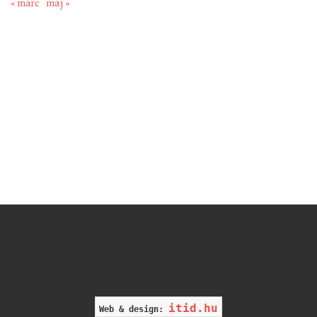
« márc
máj »
itid.hu
Web & design: