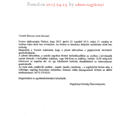
Posted on
2015.04.23.
by
admin.nagykonyi
INTÉZMÉNYEK
INFORMÁCIÓK
GALÉRIA
KAPCSOLAT
LETÖLTHETŐ NYOMTATVÁNYOK
VÁLASZTÁS 2026
TELEPÜLÉSIKÉPVISELŐI VAGYONNYILATKOZATOK – 2026.
ÉV
ROMA NEMZETISÉGI ÖNKORMÁNYZATI KÉPVISELŐK
VAGYONNYILATKOZATA – 2026. ÉV