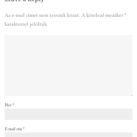
Az e-mail címet nem tesszük közzé.
A kötelező mezőket
*
karakterrel jelöltük
Név
*
E-mail cím
*