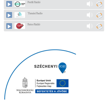
Petőfi Rádió
Tamási Radio
Retro Rádió