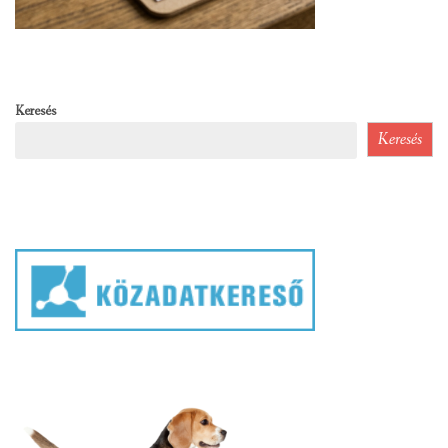
Keresés
Keresés