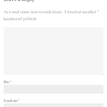
Az e-mail címet nem tesszük közzé.
A kötelező mezőket
*
karakterrel jelöltük
Név
*
E-mail cím
*