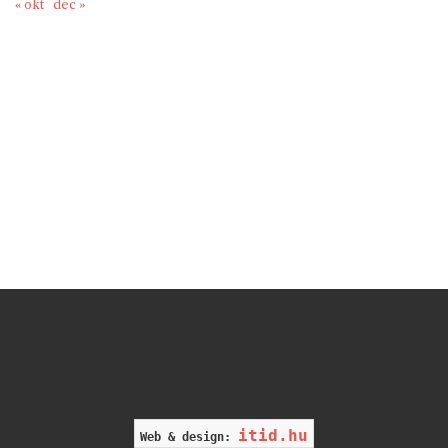
« okt
dec »
itid.hu
Web & design: