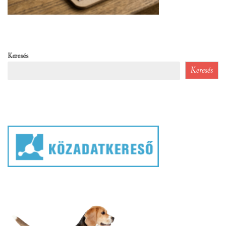
Keresés
Keresés