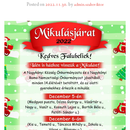
Posted on
2022.11.30.
by
admin.szaboviktor
INTÉZMÉNYEK
INFORMÁCIÓK
GALÉRIA
KAPCSOLAT
LETÖLTHETŐ NYOMTATVÁNYOK
VÁLASZTÁS 2026
TELEPÜLÉSIKÉPVISELŐI VAGYONNYILATKOZATOK – 2026.
ÉV
ROMA NEMZETISÉGI ÖNKORMÁNYZATI KÉPVISELŐK
VAGYONNYILATKOZATA – 2026. ÉV