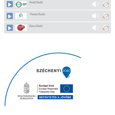
Petőfi Rádió
Tamási Radio
Retro Rádió