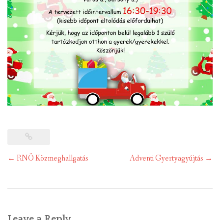
Post
←
RNÖ Közmeghallgatás
Adventi Gyertyagyújtás
→
navigation
Leave a Reply