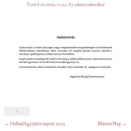
Posted on
2022.11.22.
by
admin.szaboviktor
INTÉZMÉNYEK
INFORMÁCIÓK
GALÉRIA
KAPCSOLAT
LETÖLTHETŐ NYOMTATVÁNYOK
VÁLASZTÁS 2026
TELEPÜLÉSIKÉPVISELŐI VAGYONNYILATKOZATOK – 2026.
ÉV
ROMA NEMZETISÉGI ÖNKORMÁNYZATI KÉPVISELŐK
VAGYONNYILATKOZATA – 2026. ÉV
Post
←
Hulladékgyűjtési naptár 2023
Márton Nap
→
navigation