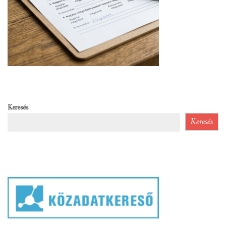
Keresés
Keresés