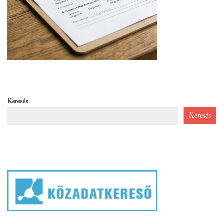
Keresés
Keresés